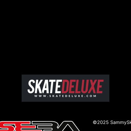
Étiquettes :
©2025 SammySk