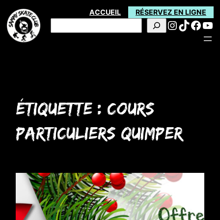
Aller
ACCUEIL
RÉSERVEZ EN LIGNE
Instagra
TikTok
Face
Yo
au
Rechercher
contenu
Étiquette :
cours
particuliers quimper