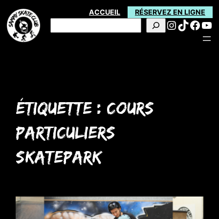
Aller
ACCUEIL
RÉSERVEZ EN LIGNE
Instagra
TikTok
Face
Yo
au
Rechercher
contenu
Étiquette :
cours
particuliers
skatepark