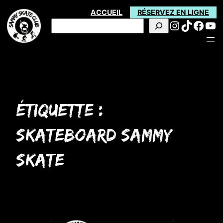
Aller
ACCUEIL
RÉSERVEZ EN LIGNE
Instagra
TikTok
Face
Yo
au
Rechercher
contenu
Étiquette :
skateboard sammy
skate