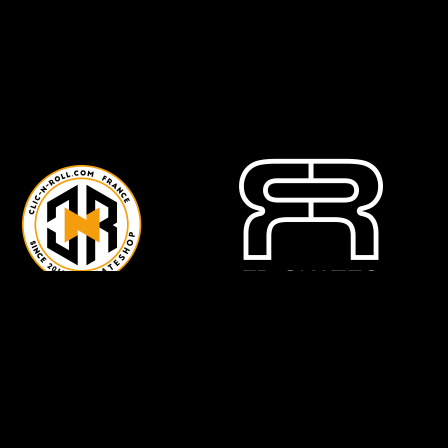
ateClub
légales