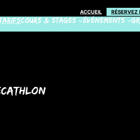
ACCUEIL
RÉSERVEZ 
Tarifs
Cours & Stages
Événements
Gr
ecathlon