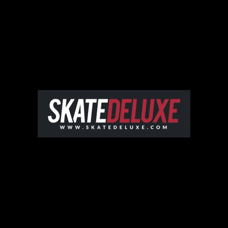
©2025 SammySk
Mentions 