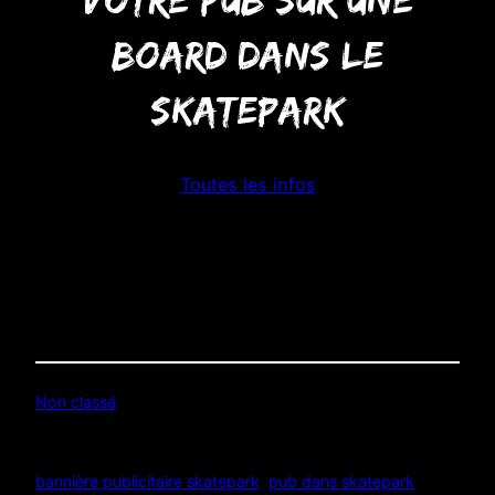
board dans le
skatepark
Toutes les infos
Non classé
Étiquettes :
bannière publicitaire skatepark
, 
pub dans skatepark
, 