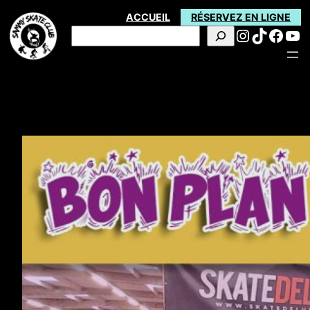
Aller
ACCUEIL
RÉSERVEZ EN LIGNE
Instagra
TikTok
Face
Yo
au
Rechercher
contenu