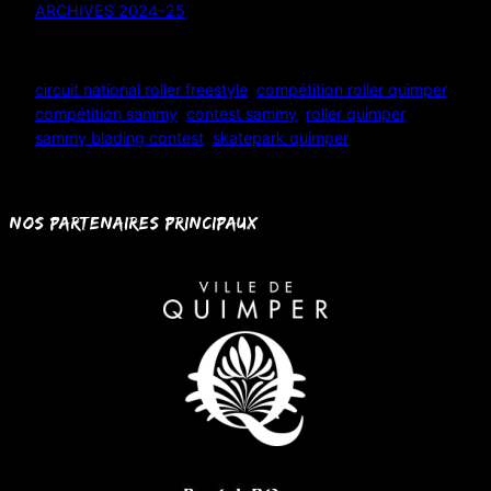
ARCHIVES 2024-25
Étiquettes :
circuit national roller freestyle
, 
compétition roller quimper
, 
compétition sammy
, 
contest sammy
, 
roller quimper
, 
sammy blading contest
, 
skatepark quimper
Nos partenaires principaux